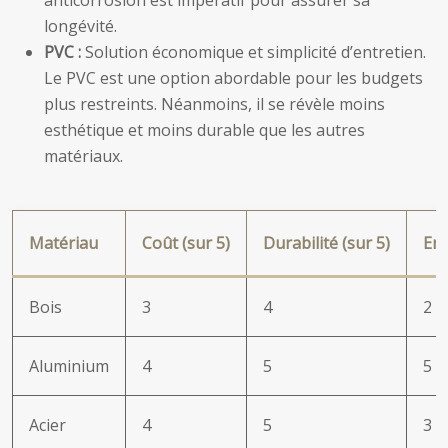
anticorrosion est impératif pour assurer sa
longévité.
PVC :
Solution économique et simplicité d’entretien.
Le PVC est une option abordable pour les budgets
plus restreints. Néanmoins, il se révèle moins
esthétique et moins durable que les autres
matériaux.
Matériau
Coût (sur 5)
Durabilité (sur 5)
Ent
Bois
3
4
2
Aluminium
4
5
5
Acier
4
5
3