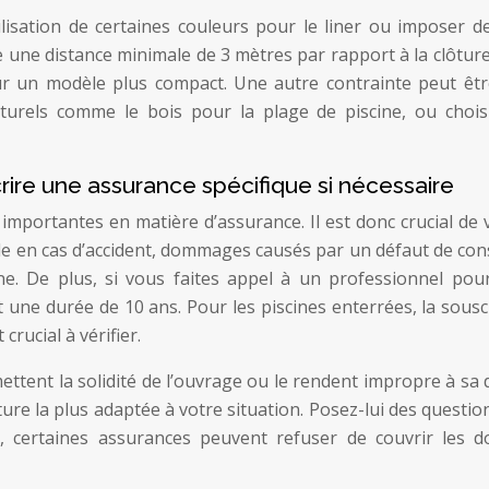
lisation de certaines couleurs pour le liner ou imposer de
e une distance minimale de 3 mètres par rapport à la clôture 
ur un modèle plus compact. Une autre contrainte peut être
urels comme le bois pour la plage de piscine, ou choisir
crire une assurance spécifique si nécessaire
mportantes en matière d’assurance. Il est donc crucial de v
ile en cas d’accident, dommages causés par un défaut de constru
e. De plus, si vous faites appel à un professionnel pour l
 une durée de 10 ans. Pour les piscines enterrées, la so
crucial à vérifier.
ent la solidité de l’ouvrage ou le rendent impropre à sa de
ture la plus adaptée à votre situation. Posez-lui des questio
le, certaines assurances peuvent refuser de couvrir les