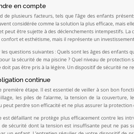
rendre en compte
d de plusieurs facteurs, tels que l’âge des enfants présents
vent considérée comme la solution la plus efficace, mais el
e et peut être sujette à des déclenchements intempestifs. La
é, confort et esthétisme, mais il représente un investissemen
les questions suivantes : Quels sont les âges des enfants qu
our la sécurité de ma piscine ? Quel niveau de protection su
doit pas être pris à la légère. Un dispositif de sécurité ne re
obligation continue
e première étape. Il est essentiel de veiller à son bon fonc
illage, les piles de l’alarme, la tension de la couverture,
peut perdre son efficacité et ne plus assurer la protection d
 est défaillant ne protège plus efficacement contre les intr
 de sécurité dont la tension est insuffisante peut ne pas s
 un enfant. L’entretien régulier de votre dispositif de pr