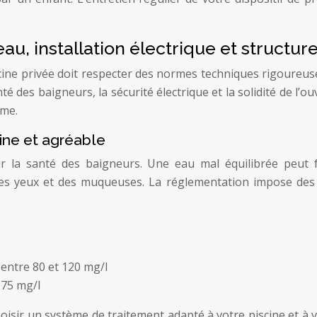
au, installation électrique et structure
ne privée doit respecter des normes techniques rigoureuses c
té des baigneurs, la sécurité électrique et la solidité de l
rme.
aine et agréable
our la santé des baigneurs. Une eau mal équilibrée peut 
des yeux et des muqueuses. La réglementation impose des
 entre 80 et 120 mg/l
à 75 mg/l
oisir un système de traitement adapté à votre piscine et à